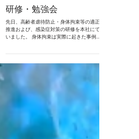
最新NEWS・イベント
研修・勉強会
先日、高齢者虐待防止・身体拘束等の適正化
推進および、感染症対策の研修を本社にて行
いました。 身体拘束は実際に起きた事例を
元に、何が問題なのかを勉強しました。 感
染症対策は感受性宿主について対策を勉強し
ました。 弊社は各事業部ごとの研修や勉強
会の他に、合同で研修なども定期的に行って
おります。