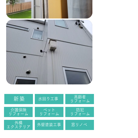
​高齢者
​新 築
​水回り工事
​リフォーム
介護保険
ペット
防犯
​リフォーム
​リフォーム
​リフォーム
外構
外壁塗装工事
​窓リノベ
​エクステリア