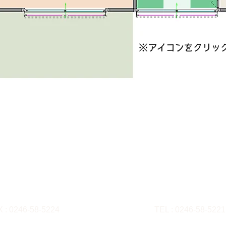
​※アイコンをクリッ
Business Info
​福祉用具貸与・
住吉字飯塚2-1
​福島県いわき市
X : 0246-58-5224
TEL : 0246-58-5221
（般-6）第31723号