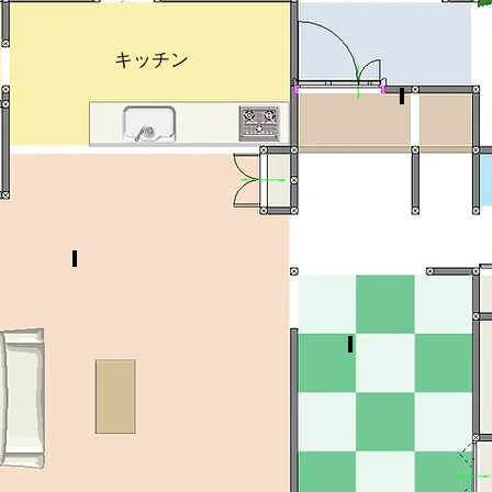
キッチン
シ
ュ
ー
ズ
ク
ロ
ー
ク
リ
ビ
ン
グ
ダ
6
イ
帖
ニ
和
ン
室
グ
17.3
帖