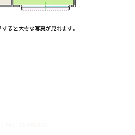
クすると大きな写真が見れます。
販売事業部
小名浜住吉字飯塚2-1
 / FAX : 0246-58-5224
​事業所番号：0770409662