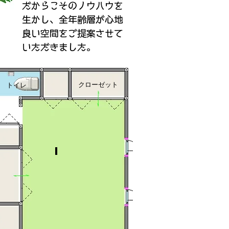
だからこそのノウハウを
生かし、全年齢層が心地
良い空間をご提案させて
​いただきました。
クローゼット
トイレ
9.6
帖
洋
室