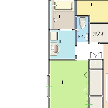
パ
ン
ト
リ
浴
ー
室
押入れ
トイレ
洗
面
所
6
帖
寝
室