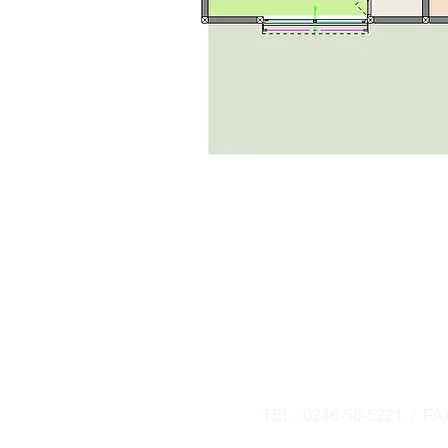
​建築・土木工事事業部
​福島県いわき市小名浜
TEL : 0246-58-5221 / FA
建築業許可 福島県知事許可