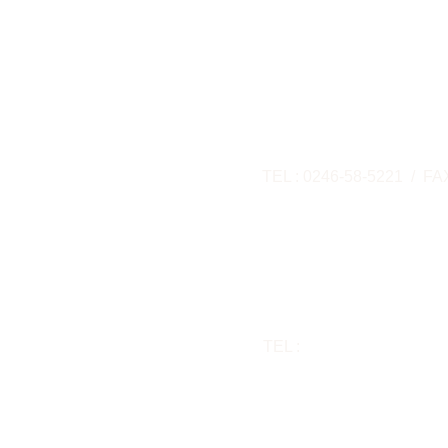
​建築・土木工事事業部
​福島県いわき市小名浜
TEL : 0246-58-5221 / FA
建築業許可 福島県知事許可
​通所介護事部（リハ
​福島県いわき市小名浜
TEL :
0246-38-8196 / FAX
​