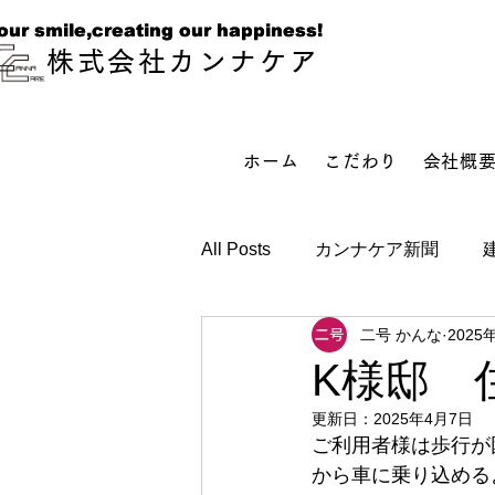
our smile,creating our happiness!
our smile,creating our happiness!
株式会社カンナケア
ホーム
こだわり
会社概
All Posts
カンナケア新聞
二号 かんな
2025
K様邸 
更新日：
2025年4月7日
ご利用者様は歩行が
から車に乗り込める