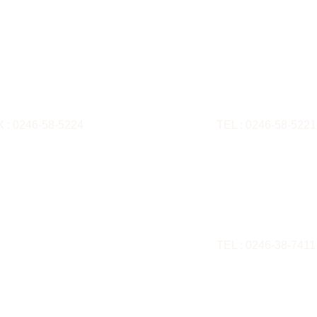
Business Info
​福祉用具貸与・
住吉字飯塚2-1
​福島県いわき市
X : 0246-58-5224
TEL : 0246-58-5221
（般-6）第31723号
ビリ専科カンナケア）
​居宅介護支援事
住吉字飯塚43-8
​福島県いわき市
 : 0246-38-8197
TEL : 0246-38-7411
事業所番号：0770409654