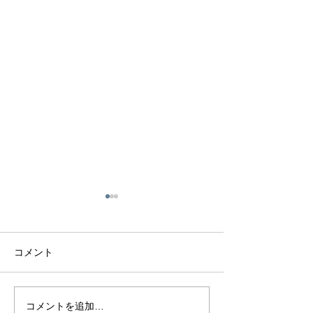
コメント
コメントを追加…
カンナケア新聞 最新号
カンナケア新聞