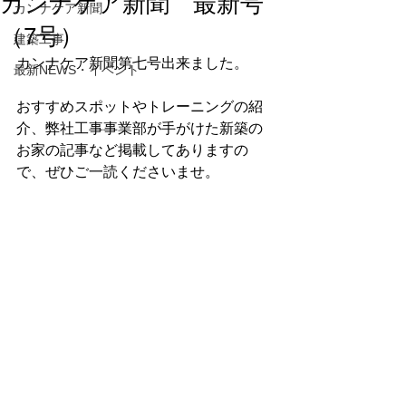
カンナケア新聞 最新号
カンナケア新聞
（7号）
建築工事
カンナケア新聞第七号出来ました。
最新NEWS・イベント
おすすめスポットやトレーニングの紹
介、弊社工事事業部が手がけた新築の
お家の記事など掲載してありますの
で、ぜひご一読くださいませ。