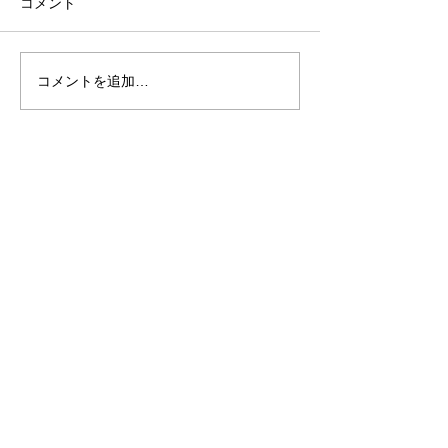
コメント
イベント情報
展示会開催しました！
コメントを追加…
Business Info
​建築・土木工事事業部
​福島県いわき市小名浜住吉字飯塚2-1
TEL :
0246-58-5221
/ FAX :
0246-58-5224
建築業許可 福島県知事許可（般-6）第31723号
​福祉用具貸与・販売事業部