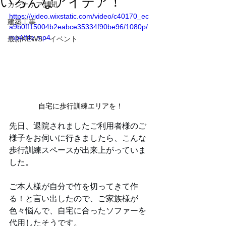
いろんなアイデア！
カンナケア新聞
https://video.wixstatic.com/video/c40170_ec
建築工事
a9b0ff15004b2eabce35334f90be96/1080p/
mp4/file.mp4
最新NEWS・イベント
自宅に歩行訓練エリアを！
先日、退院されましたご利用者様のご
様子をお伺いに行きましたら、こんな
歩行訓練スペースが出来上がっていま
した。
ご本人様が自分で竹を切ってきて作
る！と言い出したので、ご家族様が
色々悩んで、自宅に合ったソファーを
代用したそうです。